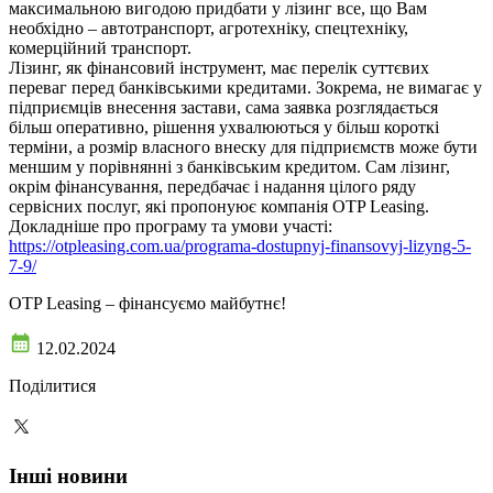
максимальною вигодою придбати у лізинг все, що Вам
необхідно – автотранспорт, агротехніку, спецтехніку,
комерційний транспорт.
Лізинг, як фінансовий інструмент, має перелік суттєвих
переваг перед банківськими кредитами. Зокрема, не вимагає у
підприємців внесення застави, сама заявка розглядається
більш оперативно, рішення ухвалюються у більш короткі
терміни, а розмір власного внеску для підприємств може бути
меншим у порівнянні з банківським кредитом. Сам лізинг,
окрім фінансування, передбачає і надання цілого ряду
сервісних послуг, які пропонуює компанія OTP Leasing.
Докладніше про програму та умови участі:
https://otpleasing.com.ua/programa-dostupnyj-finansovyj-lizyng-5-
7-9/
OTP Leasing – фінансуємо майбутнє!
12.02.2024
Поділитися
Інші новини