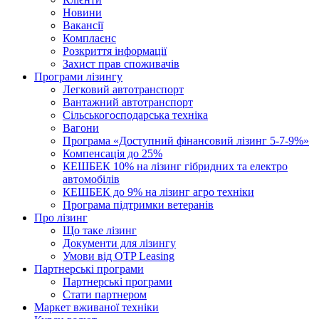
Новини
Вакансії
Комплаєнс
Розкриття інформації
Захист прав споживачів
Програми лізингу
Легковий автотранспорт
Вантажний автотранспорт
Cільськогосподарська техніка
Вагони
Програма «Доступний фінансовий лізинг 5-7-9%»
Компенсація до 25%
КЕШБЕК 10% на лізинг гібридних та електро
автомобілів
КЕШБЕК до 9% на лізинг агро техніки
Програма підтримки ветеранів
Про лізинг
Що таке лізинг
Документи для лізингу
Умови від OTP Leasing
Партнерські програми
Партнерські програми
Стати партнером
Маркет вживаної техніки