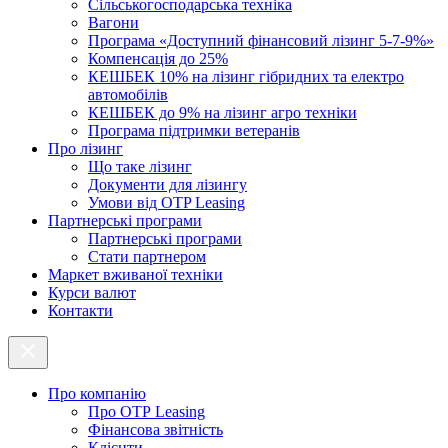
Cільськогосподарська техніка
Вагони
Програма «Доступний фінансовий лізинг 5-7-9%»
Компенсація до 25%
КЕШБЕК 10% на лізинг гібридних та електро
автомобілів
КЕШБЕК до 9% на лізинг агро техніки
Програма підтримки ветеранів
Про лізинг
Що таке лізинг
Документи для лізингу
Умови від OTP Leasing
Партнерські програми
Партнерські програми
Стати партнером
Маркет вживаної техніки
Курси валют
Контакти
Про компанію
Про ОТР Leasing
Фінансова звітність
Клієнти