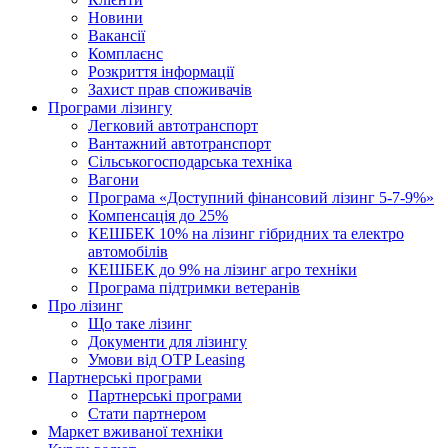
Новини
Вакансії
Комплаєнс
Розкриття інформації
Захист прав споживачів
Програми лізингу
Легковий автотранспорт
Вантажний автотранспорт
Cільськогосподарська техніка
Вагони
Програма «Доступний фінансовий лізинг 5-7-9%»
Компенсація до 25%
КЕШБЕК 10% на лізинг гібридних та електро
автомобілів
КЕШБЕК до 9% на лізинг агро техніки
Програма підтримки ветеранів
Про лізинг
Що таке лізинг
Документи для лізингу
Умови від OTP Leasing
Партнерські програми
Партнерські програми
Стати партнером
Маркет вживаної техніки