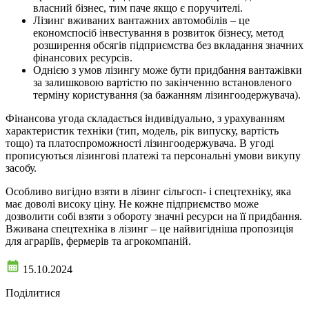
власний бізнес, тим паче якщо є поручителі.
Лізинг вживаних вантажних автомобілів – це
економспосіб інвестування в розвиток бізнесу, метод
розширення обсягів підприємства без вкладання значних
фінансових ресурсів.
Однією з умов лізингу може бути придбання вантажівки
за залишковою вартістю по закінченню встановленого
терміну користування (за бажанням лізингоодержувача).
Фінансова угода складається індивідуально, з урахуванням
характеристик техніки (тип, модель, рік випуску, вартість
тощо) та платоспроможності лізингоодержувача. В угоді
прописуються лізингові платежі та персональні умови викупу
засобу.
Особливо вигідно взяти в лізинг сільгосп- і спецтехніку, яка
має доволі високу ціну. Не кожне підприємство може
дозволити собі взяти з обороту значні ресурси на її придбання.
Вживана спецтехніка в лізинг – це найвигідніша пропозиція
для аграріїв, фермерів та агрокомпаній.
15.10.2024
Поділитися