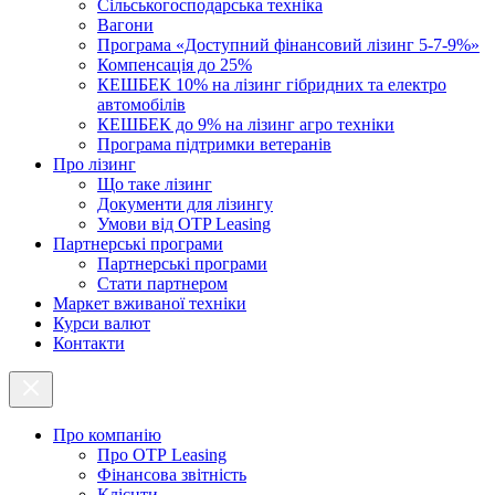
Cільськогосподарська техніка
Вагони
Програма «Доступний фінансовий лізинг 5-7-9%»
Компенсація до 25%
КЕШБЕК 10% на лізинг гібридних та електро
автомобілів
КЕШБЕК до 9% на лізинг агро техніки
Програма підтримки ветеранів
Про лізинг
Що таке лізинг
Документи для лізингу
Умови від OTP Leasing
Партнерські програми
Партнерські програми
Стати партнером
Маркет вживаної техніки
Курси валют
Контакти
Про компанію
Про ОТР Leasing
Фінансова звітність
Клієнти