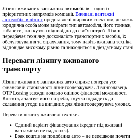
Лізинг вживаних вантажних автомобілів – один із
пріоритетних напрямків компанії.
Вживані вантажні
автомобілі в лізинг
представлені широким спектром, де кожна
юридична особа може вибрати тип автомобіля, його тоннаж,
габарити, тип кузова відповідно до своїх потреб. Лізинг
передбачає технічну досконалість транспортних засобів, їх
обслуговування та страхування, тому навіть вживана техніка
відповідає високому рівню та знаходиться в дієздатному стані.
Переваги лізингу вживаного
транспорту
Лізинг вживаних вантажних авто сприяє поперед усе
фінансовій стабільності лізингоодержувача. Лізингодавець
OTP Leasing завжди лояльно оцінює фінансові можливості
Клієнта, аналізує його потреби, гнучко підходить до
складання угоди на вигідних для лізингоодержувача умовах.
Переваги лізингу вживаної техніки:
Єдиний варіант фінансування (кредит під вживані
вантажівки не надається).
Брак коштів на придбання авто – не перешкода почати