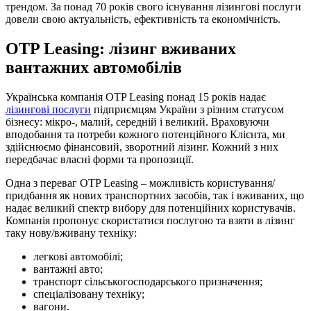
трендом. За понад 70 років свого існування лізингові послуги
довели свою актуальність, ефективність та економічність.
OTP Leasing: лізинг вживаних
вантажних автомобілів
Українська компанія OTP Leasing понад 15 років надає
лізингові послуги
підприємцям України з різним статусом
бізнесу: мікро-, малий, середній і великий. Враховуючи
вподобання та потреби кожного потенційного Клієнта, ми
здійснюємо фінансовий, зворотний лізинг. Кожний з них
передбачає власні форми та пропозиції.
Одна з переваг OTP Leasing – можливість користування/
придбання як нових транспортних засобів, так і вживаних, що
надає великий спектр вибору для потенційних користувачів.
Компанія пропонує скористатися послугою та взяти в лізинг
таку нову/вживану техніку:
легкові автомобілі;
вантажні авто;
транспорт сільськогосподарського призначення;
спеціалізовану техніку;
вагони.