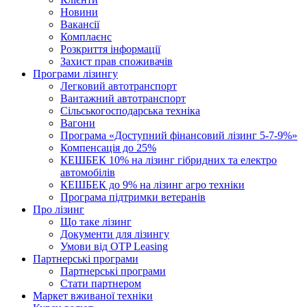
Новини
Вакансії
Комплаєнс
Розкриття інформації
Захист прав споживачів
Програми лізингу
Легковий автотранспорт
Вантажний автотранспорт
Cільськогосподарська техніка
Вагони
Програма «Доступний фінансовий лізинг 5-7-9%»
Компенсація до 25%
КЕШБЕК 10% на лізинг гібридних та електро
автомобілів
КЕШБЕК до 9% на лізинг агро техніки
Програма підтримки ветеранів
Про лізинг
Що таке лізинг
Документи для лізингу
Умови від OTP Leasing
Партнерські програми
Партнерські програми
Стати партнером
Маркет вживаної техніки