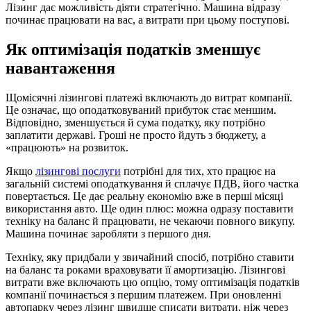
Лізинг дає можливість діяти стратегічно. Машина відразу
починає працювати на вас, а витрати при цьому поступові.
Як оптимізація податків зменшує
навантаження
Щомісячні лізингові платежі включають до витрат компанії.
Це означає, що оподатковуваний прибуток стає меншим.
Відповідно, зменшується й сума податку, яку потрібно
заплатити державі. Гроші не просто йдуть з бюджету, а
«працюють» на розвиток.
Якщо
лізингові послуги
потрібні для тих, хто працює на
загальній системі оподаткування й сплачує ПДВ, його частка
повертається. Це дає реальну економію вже в перші місяці
використання авто. Ще один плюс: можна одразу поставити
техніку на баланс й працювати, не чекаючи повного викупу.
Машина починає заробляти з першого дня.
Техніку, яку придбали у звичайний спосіб, потрібно ставити
на баланс та роками враховувати її амортизацію. Лізингові
витрати вже включають цю опцію, тому оптимізація податків
компанії починається з першим платежем. При оновленні
автопарку через лізинг швидше списати витрати, ніж через