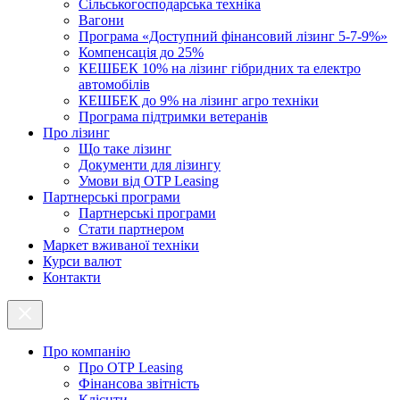
Cільськогосподарська техніка
Вагони
Програма «Доступний фінансовий лізинг 5-7-9%»
Компенсація до 25%
КЕШБЕК 10% на лізинг гібридних та електро
автомобілів
КЕШБЕК до 9% на лізинг агро техніки
Програма підтримки ветеранів
Про лізинг
Що таке лізинг
Документи для лізингу
Умови від OTP Leasing
Партнерські програми
Партнерські програми
Стати партнером
Маркет вживаної техніки
Курси валют
Контакти
Про компанію
Про ОТР Leasing
Фінансова звітність
Клієнти