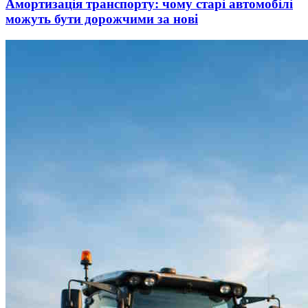
Амортизація транспорту: чому старі автомобілі
можуть бути дорожчими за нові