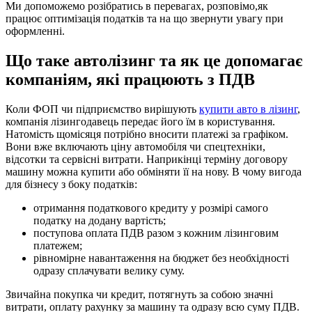
Ми допоможемо розібратись в перевагах, розповімо,як
працює оптимізація податків та на що звернути увагу при
оформленні.
Що таке автолізинг та як це допомагає
компаніям, які працюють з ПДВ
Коли ФОП чи підприємство вирішують
купити авто в лізинг
,
компанія лізингодавець передає його їм в користування.
Натомість щомісяця потрібно вносити платежі за графіком.
Вони вже включають ціну автомобіля чи спецтехніки,
відсотки та сервісні витрати. Наприкінці терміну договору
машину можна купити або обміняти її на нову. В чому вигода
для бізнесу з боку податків:
отримання податкового кредиту у розмірі самого
податку на додану вартість;
поступова оплата ПДВ разом з кожним лізинговим
платежем;
рівномірне навантаження на бюджет без необхідності
одразу сплачувати велику суму.
Звичайна покупка чи кредит, потягнуть за собою значні
витрати, оплату рахунку за машину та одразу всю суму ПДВ.