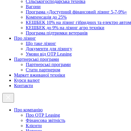
Cільськогосподарська техніка
Вагони
Програма «Доступний фінансовий лізинг 5-7-9%»
Компенсація до 25%
КЕШБЕК 10% на лізинг гібридних та електро автом
КЕШБЕК до 9% на лізинг агро техніки
Програма підтримки ветеранів
Про лізинг
Що таке лізинг
Документи для лізингу
Умови від OTP Leasing
Партнерські програми
Партнерські програми
Стати партнером
Маркет вживаної техніки
Курси валют
Контакти
Про компанію
Про ОТР Leasing
Фінансова звітність
Клієнти
Новини