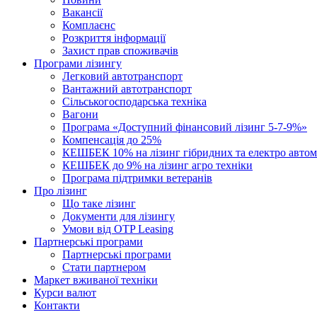
Вакансії
Комплаєнс
Розкриття інформації
Захист прав споживачів
Програми лізингу
Легковий автотранспорт
Вантажний автотранспорт
Cільськогосподарська техніка
Вагони
Програма «Доступний фінансовий лізинг 5-7-9%»
Компенсація до 25%
КЕШБЕК 10% на лізинг гібридних та електро автом
КЕШБЕК до 9% на лізинг агро техніки
Програма підтримки ветеранів
Про лізинг
Що таке лізинг
Документи для лізингу
Умови від OTP Leasing
Партнерські програми
Партнерські програми
Стати партнером
Маркет вживаної техніки
Курси валют
Контакти