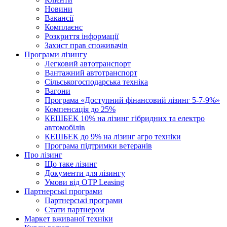
Новини
Вакансії
Комплаєнс
Розкриття інформації
Захист прав споживачів
Програми лізингу
Легковий автотранспорт
Вантажний автотранспорт
Cільськогосподарська техніка
Вагони
Програма «Доступний фінансовий лізинг 5-7-9%»
Компенсація до 25%
КЕШБЕК 10% на лізинг гібридних та електро
автомобілів
КЕШБЕК до 9% на лізинг агро техніки
Програма підтримки ветеранів
Про лізинг
Що таке лізинг
Документи для лізингу
Умови від OTP Leasing
Партнерські програми
Партнерські програми
Стати партнером
Маркет вживаної техніки