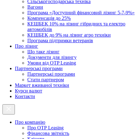
Cільськогосподарська техніка
Вагони
Програма «Доступний фінансовий лізинг 5-7-9%»
Компенсація до 25%
КЕШБЕК 10% на лізинг гібридних та електро
автомобілів
КЕШБЕК до 9% на лізинг агро техніки
Програма підтримки ветеранів
Про лізинг
Що таке лізинг
Документи для лізингу
Умови від OTP Leasing
Партнерські програми
Партнерські програми
Стати партнером
Маркет вживаної техніки
Курси валют
Контакти
Про компанію
Про ОТР Leasing
Фінансова звітність
Клієнти