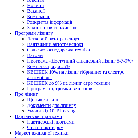
Новини
Вакансії
Комплаєнс
Розкриття інформації
Захист прав споживачів
Програми лізингу
Легковий автотранспорт
Вантажний автотранспорт
Cільськогосподарська техніка
Вагони
Програма «Доступний фінансовий лізинг 5-7-9%»
Компенсація до 25%
КЕШБЕК 10% на лізинг гібридних та електро
автомобілів
КЕШБЕК до 9% на лізинг агро техніки
Програма підтримки ветеранів
Про лізинг
Що таке лізинг
Документи для лізингу
Умови від OTP Leasing
Партнерські програми
Партнерські програми
Стати партнером
Маркет вживаної техніки