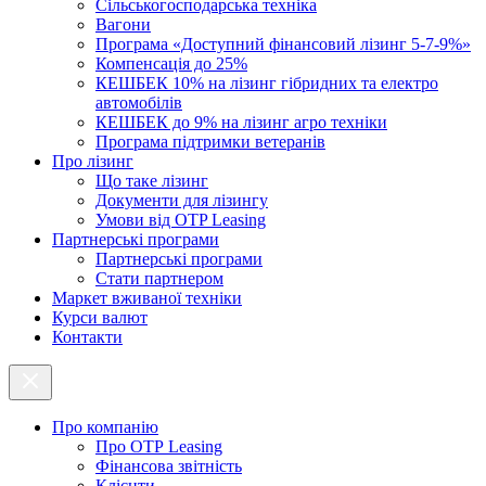
Cільськогосподарська техніка
Вагони
Програма «Доступний фінансовий лізинг 5-7-9%»
Компенсація до 25%
КЕШБЕК 10% на лізинг гібридних та електро
автомобілів
КЕШБЕК до 9% на лізинг агро техніки
Програма підтримки ветеранів
Про лізинг
Що таке лізинг
Документи для лізингу
Умови від OTP Leasing
Партнерські програми
Партнерські програми
Стати партнером
Маркет вживаної техніки
Курси валют
Контакти
Про компанію
Про ОТР Leasing
Фінансова звітність
Клієнти