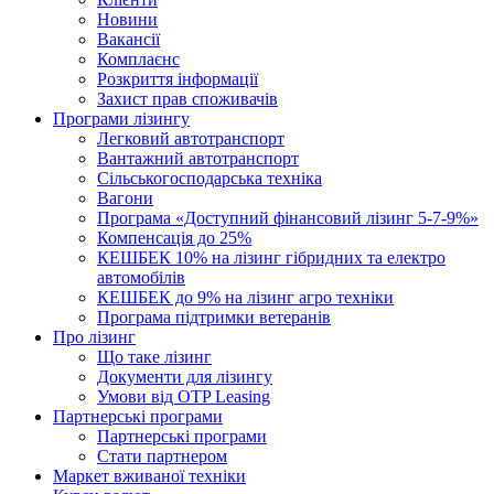
Новини
Вакансії
Комплаєнс
Розкриття інформації
Захист прав споживачів
Програми лізингу
Легковий автотранспорт
Вантажний автотранспорт
Cільськогосподарська техніка
Вагони
Програма «Доступний фінансовий лізинг 5-7-9%»
Компенсація до 25%
КЕШБЕК 10% на лізинг гібридних та електро
автомобілів
КЕШБЕК до 9% на лізинг агро техніки
Програма підтримки ветеранів
Про лізинг
Що таке лізинг
Документи для лізингу
Умови від OTP Leasing
Партнерські програми
Партнерські програми
Стати партнером
Маркет вживаної техніки