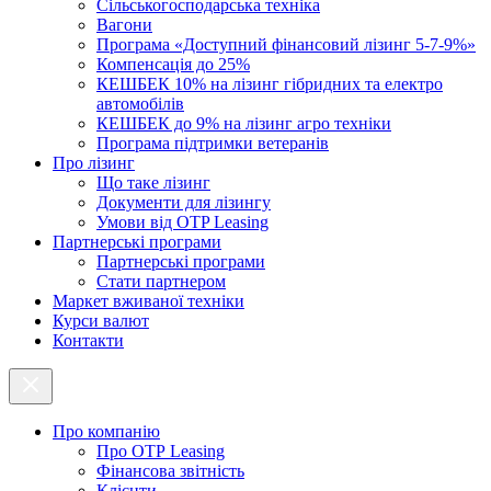
Cільськогосподарська техніка
Вагони
Програма «Доступний фінансовий лізинг 5-7-9%»
Компенсація до 25%
КЕШБЕК 10% на лізинг гібридних та електро
автомобілів
КЕШБЕК до 9% на лізинг агро техніки
Програма підтримки ветеранів
Про лізинг
Що таке лізинг
Документи для лізингу
Умови від OTP Leasing
Партнерські програми
Партнерські програми
Стати партнером
Маркет вживаної техніки
Курси валют
Контакти
Про компанію
Про ОТР Leasing
Фінансова звітність
Клієнти