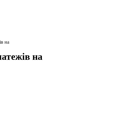
ів на
латежів на