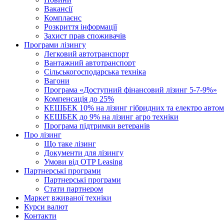
Вакансії
Комплаєнс
Розкриття інформації
Захист прав споживачів
Програми лізингу
Легковий автотранспорт
Вантажний автотранспорт
Cільськогосподарська техніка
Вагони
Програма «Доступний фінансовий лізинг 5-7-9%»
Компенсація до 25%
КЕШБЕК 10% на лізинг гібридних та електро автом
КЕШБЕК до 9% на лізинг агро техніки
Програма підтримки ветеранів
Про лізинг
Що таке лізинг
Документи для лізингу
Умови від OTP Leasing
Партнерські програми
Партнерські програми
Стати партнером
Маркет вживаної техніки
Курси валют
Контакти