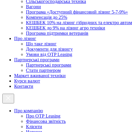
Cільськогосподарська техніка
Вагони
Програма «Доступний фінансовий лізинг 5-7-9%»
Компенсація до 25%
КЕШБЕК 10% на лізинг гібридних та електро автом
КЕШБЕК до 9% на лізинг агро техніки
Програма підтримки ветеранів
Про лізинг
Що таке лізинг
Документи для лізингу
Умови від OTP Leasing
Партнерські програми
Партнерські програми
Стати партнером
Маркет вживаної техніки
Курси валют
Контакти
Про компанію
Про ОТР Leasing
Фінансова звітність
Клієнти
Новини