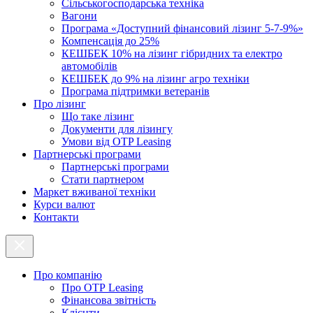
Cільськогосподарська техніка
Вагони
Програма «Доступний фінансовий лізинг 5-7-9%»
Компенсація до 25%
КЕШБЕК 10% на лізинг гібридних та електро
автомобілів
КЕШБЕК до 9% на лізинг агро техніки
Програма підтримки ветеранів
Про лізинг
Що таке лізинг
Документи для лізингу
Умови від OTP Leasing
Партнерські програми
Партнерські програми
Стати партнером
Маркет вживаної техніки
Курси валют
Контакти
Про компанію
Про ОТР Leasing
Фінансова звітність
Клієнти