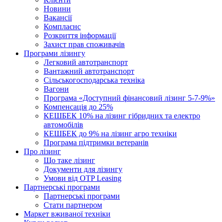
Новини
Вакансії
Комплаєнс
Розкриття інформації
Захист прав споживачів
Програми лізингу
Легковий автотранспорт
Вантажний автотранспорт
Cільськогосподарська техніка
Вагони
Програма «Доступний фінансовий лізинг 5-7-9%»
Компенсація до 25%
КЕШБЕК 10% на лізинг гібридних та електро
автомобілів
КЕШБЕК до 9% на лізинг агро техніки
Програма підтримки ветеранів
Про лізинг
Що таке лізинг
Документи для лізингу
Умови від OTP Leasing
Партнерські програми
Партнерські програми
Стати партнером
Маркет вживаної техніки