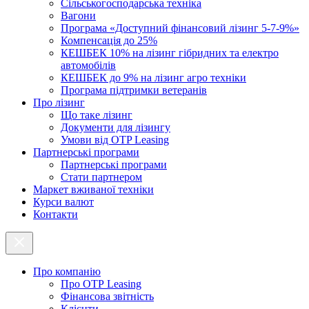
Cільськогосподарська техніка
Вагони
Програма «Доступний фінансовий лізинг 5-7-9%»
Компенсація до 25%
КЕШБЕК 10% на лізинг гібридних та електро
автомобілів
КЕШБЕК до 9% на лізинг агро техніки
Програма підтримки ветеранів
Про лізинг
Що таке лізинг
Документи для лізингу
Умови від OTP Leasing
Партнерські програми
Партнерські програми
Стати партнером
Маркет вживаної техніки
Курси валют
Контакти
Про компанію
Про ОТР Leasing
Фінансова звітність
Клієнти