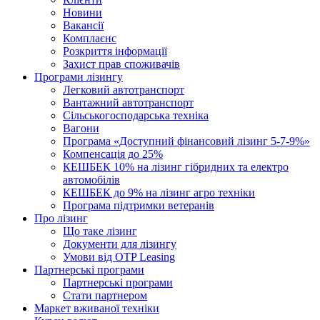
Новини
Вакансії
Комплаєнс
Розкриття інформації
Захист прав споживачів
Програми лізингу
Легковий автотранспорт
Вантажний автотранспорт
Cільськогосподарська техніка
Вагони
Програма «Доступний фінансовий лізинг 5-7-9%»
Компенсація до 25%
КЕШБЕК 10% на лізинг гібридних та електро
автомобілів
КЕШБЕК до 9% на лізинг агро техніки
Програма підтримки ветеранів
Про лізинг
Що таке лізинг
Документи для лізингу
Умови від OTP Leasing
Партнерські програми
Партнерські програми
Стати партнером
Маркет вживаної техніки