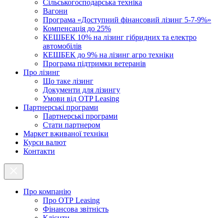
Cільськогосподарська техніка
Вагони
Програма «Доступний фінансовий лізинг 5-7-9%»
Компенсація до 25%
КЕШБЕК 10% на лізинг гібридних та електро
автомобілів
КЕШБЕК до 9% на лізинг агро техніки
Програма підтримки ветеранів
Про лізинг
Що таке лізинг
Документи для лізингу
Умови від OTP Leasing
Партнерські програми
Партнерські програми
Стати партнером
Маркет вживаної техніки
Курси валют
Контакти
Про компанію
Про ОТР Leasing
Фінансова звітність
Клієнти