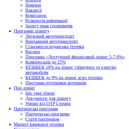
Новини
Вакансії
Комплаєнс
Розкриття інформації
Захист прав споживачів
Програми лізингу
Легковий автотранспорт
Вантажний автотранспорт
Cільськогосподарська техніка
Вагони
Програма «Доступний фінансовий лізинг 5-7-9%»
Компенсація до 25%
КЕШБЕК 10% на лізинг гібридних та електро
автомобілів
КЕШБЕК до 9% на лізинг агро техніки
Програма підтримки ветеранів
Про лізинг
Що таке лізинг
Документи для лізингу
Умови від OTP Leasing
Партнерські програми
Партнерські програми
Стати партнером
Маркет вживаної техніки