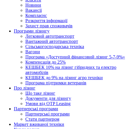
Новини
Вакансії
Комплаєнс
Розкриття інформації
Захист прав споживачів
Програми лізингу
Легковий автотранспорт
Вантажний автотранспорт
Cільськогосподарська техніка
Вагони
Програма «Доступний фінансовий лізинг 5-7-9%»
Компенсація до 25%
КЕШБЕК 10% на лізинг гібридних та електро
автомобілів
КЕШБЕК до 9% на лізинг агро техніки
Програма підтримки ветеранів
Про лізинг
Що таке лізинг
Документи для лізингу
Умови від OTP Leasing
Партнерські програми
Партнерські програми
Стати партнером
Маркет вживаної техніки