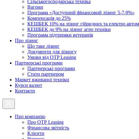
Cільськогосподарська техніка
Вагони
Програма «Доступний фінансовий лізинг 5-7-9%»
Компенсація до 25%
КЕШБЕК 10% на лізинг гібридних та електро автом
КЕШБЕК до 9% на лізинг агро техніки
Програма підтримки ветеранів
Про лізинг
Що таке лізинг
Документи для лізингу
Умови від OTP Leasing
Партнерські програми
Партнерські програми
Стати партнером
Маркет вживаної техніки
Курси валют
Контакти
Про компанію
Про ОТР Leasing
Фінансова звітність
Клієнти
Новини