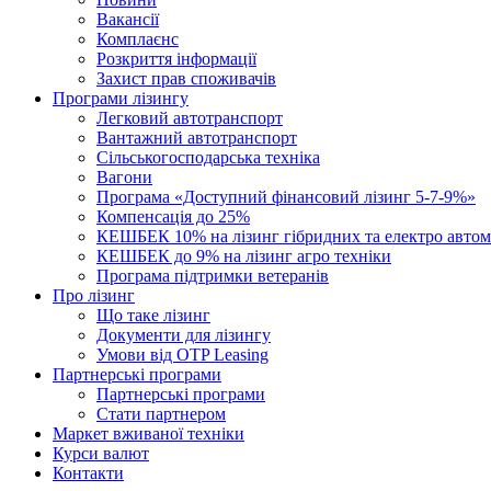
Вакансії
Комплаєнс
Розкриття інформації
Захист прав споживачів
Програми лізингу
Легковий автотранспорт
Вантажний автотранспорт
Cільськогосподарська техніка
Вагони
Програма «Доступний фінансовий лізинг 5-7-9%»
Компенсація до 25%
КЕШБЕК 10% на лізинг гібридних та електро автом
КЕШБЕК до 9% на лізинг агро техніки
Програма підтримки ветеранів
Про лізинг
Що таке лізинг
Документи для лізингу
Умови від OTP Leasing
Партнерські програми
Партнерські програми
Стати партнером
Маркет вживаної техніки
Курси валют
Контакти