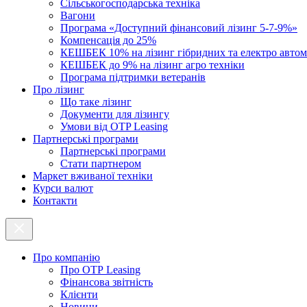
Cільськогосподарська техніка
Вагони
Програма «Доступний фінансовий лізинг 5-7-9%»
Компенсація до 25%
КЕШБЕК 10% на лізинг гібридних та електро автом
КЕШБЕК до 9% на лізинг агро техніки
Програма підтримки ветеранів
Про лізинг
Що таке лізинг
Документи для лізингу
Умови від OTP Leasing
Партнерські програми
Партнерські програми
Стати партнером
Маркет вживаної техніки
Курси валют
Контакти
Про компанію
Про ОТР Leasing
Фінансова звітність
Клієнти
Новини