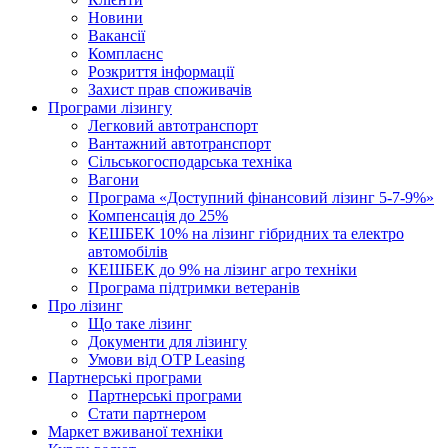
Новини
Вакансії
Комплаєнс
Розкриття інформації
Захист прав споживачів
Програми лізингу
Легковий автотранспорт
Вантажний автотранспорт
Cільськогосподарська техніка
Вагони
Програма «Доступний фінансовий лізинг 5-7-9%»
Компенсація до 25%
КЕШБЕК 10% на лізинг гібридних та електро
автомобілів
КЕШБЕК до 9% на лізинг агро техніки
Програма підтримки ветеранів
Про лізинг
Що таке лізинг
Документи для лізингу
Умови від OTP Leasing
Партнерські програми
Партнерські програми
Стати партнером
Маркет вживаної техніки