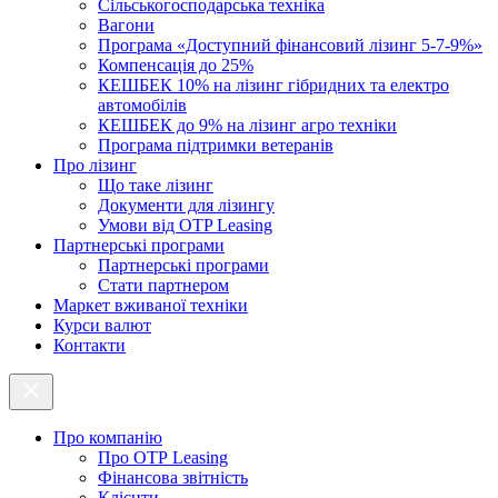
Cільськогосподарська техніка
Вагони
Програма «Доступний фінансовий лізинг 5-7-9%»
Компенсація до 25%
КЕШБЕК 10% на лізинг гібридних та електро
автомобілів
КЕШБЕК до 9% на лізинг агро техніки
Програма підтримки ветеранів
Про лізинг
Що таке лізинг
Документи для лізингу
Умови від OTP Leasing
Партнерські програми
Партнерські програми
Стати партнером
Маркет вживаної техніки
Курси валют
Контакти
Про компанію
Про ОТР Leasing
Фінансова звітність
Клієнти