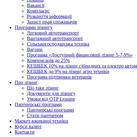
Вакансії
Комплаєнс
Розкриття інформації
Захист прав споживачів
Програми лізингу
Легковий автотранспорт
Вантажний автотранспорт
Cільськогосподарська техніка
Вагони
Програма «Доступний фінансовий лізинг 5-7-9%»
Компенсація до 25%
КЕШБЕК 10% на лізинг гібридних та електро автом
КЕШБЕК до 9% на лізинг агро техніки
Програма підтримки ветеранів
Про лізинг
Що таке лізинг
Документи для лізингу
Умови від OTP Leasing
Партнерські програми
Партнерські програми
Стати партнером
Маркет вживаної техніки
Курси валют
Контакти