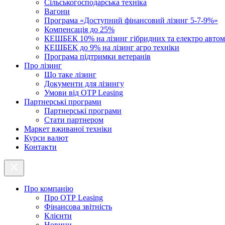
Cільськогосподарська техніка
Вагони
Програма «Доступний фінансовий лізинг 5-7-9%»
Компенсація до 25%
КЕШБЕК 10% на лізинг гібридних та електро автом
КЕШБЕК до 9% на лізинг агро техніки
Програма підтримки ветеранів
Про лізинг
Що таке лізинг
Документи для лізингу
Умови від OTP Leasing
Партнерські програми
Партнерські програми
Стати партнером
Маркет вживаної техніки
Курси валют
Контакти
Про компанію
Про ОТР Leasing
Фінансова звітність
Клієнти
Новини