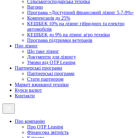
Cільськогосподарська техніка
Вагони
Програма «Доступний фінансовий лізинг 5-7-9%»
Компенсація до 25%
КЕШБЕК 10% на лізинг гібридних та електро
автомобілів
КЕШБЕК до 9% на лізинг агро техніки
Програма підтримки ветеранів
Про лізинг
Що таке лізинг
Документи для лізингу
Умови від OTP Leasing
Партнерські програми
Партнерські програми
Стати партнером
Маркет вживаної техніки
Курси валют
Контакти
Про компанію
Про ОТР Leasing
Фінансова звітність
Клієнти