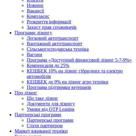
Новини
Вакансії
Комплаєнс
Розкриття інформації
Захист прав споживачів
Програми лізингу
Легковий автотранспорт
Вантажний автотранспорт
Cільськогосподарська техніка
Вагони
Програма «Доступний фінансовий лізинг 5-7-9%»
Компенсація до 25%
КЕШБЕК 10% на лізинг гібридних та електро
автомобілів
КЕШБЕК до 9% на лізинг агро техніки
Програма підтримки ветеранів
Про лізинг
Що таке лізинг
Документи для лізингу
Умови від OTP Leasing
Партнерські програми
Партнерські програми
Стати партнером
Маркет вживаної техніки