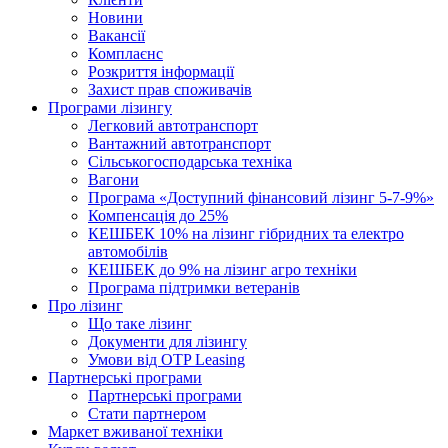
Новини
Вакансії
Комплаєнс
Розкриття інформації
Захист прав споживачів
Програми лізингу
Легковий автотранспорт
Вантажний автотранспорт
Cільськогосподарська техніка
Вагони
Програма «Доступний фінансовий лізинг 5-7-9%»
Компенсація до 25%
КЕШБЕК 10% на лізинг гібридних та електро
автомобілів
КЕШБЕК до 9% на лізинг агро техніки
Програма підтримки ветеранів
Про лізинг
Що таке лізинг
Документи для лізингу
Умови від OTP Leasing
Партнерські програми
Партнерські програми
Стати партнером
Маркет вживаної техніки