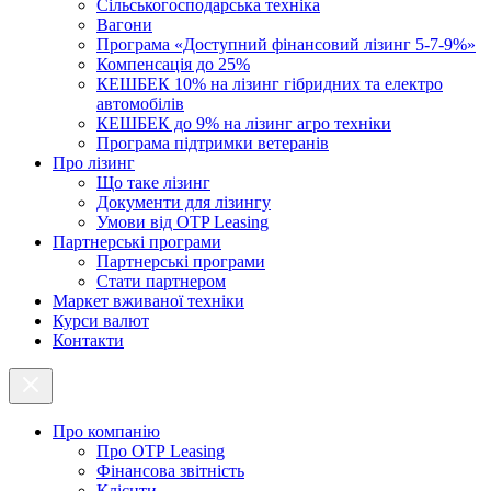
Cільськогосподарська техніка
Вагони
Програма «Доступний фінансовий лізинг 5-7-9%»
Компенсація до 25%
КЕШБЕК 10% на лізинг гібридних та електро
автомобілів
КЕШБЕК до 9% на лізинг агро техніки
Програма підтримки ветеранів
Про лізинг
Що таке лізинг
Документи для лізингу
Умови від OTP Leasing
Партнерські програми
Партнерські програми
Стати партнером
Маркет вживаної техніки
Курси валют
Контакти
Про компанію
Про ОТР Leasing
Фінансова звітність
Клієнти