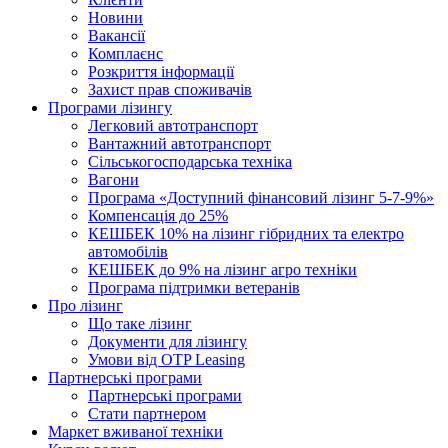
Новини
Вакансії
Комплаєнс
Розкриття інформації
Захист прав споживачів
Програми лізингу
Легковий автотранспорт
Вантажний автотранспорт
Cільськогосподарська техніка
Вагони
Програма «Доступний фінансовий лізинг 5-7-9%»
Компенсація до 25%
КЕШБЕК 10% на лізинг гібридних та електро
автомобілів
КЕШБЕК до 9% на лізинг агро техніки
Програма підтримки ветеранів
Про лізинг
Що таке лізинг
Документи для лізингу
Умови від OTP Leasing
Партнерські програми
Партнерські програми
Стати партнером
Маркет вживаної техніки