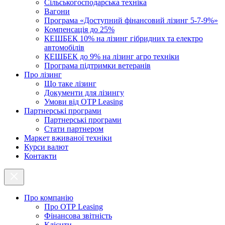
Cільськогосподарська техніка
Вагони
Програма «Доступний фінансовий лізинг 5-7-9%»
Компенсація до 25%
КЕШБЕК 10% на лізинг гібридних та електро
автомобілів
КЕШБЕК до 9% на лізинг агро техніки
Програма підтримки ветеранів
Про лізинг
Що таке лізинг
Документи для лізингу
Умови від OTP Leasing
Партнерські програми
Партнерські програми
Стати партнером
Маркет вживаної техніки
Курси валют
Контакти
Про компанію
Про ОТР Leasing
Фінансова звітність
Клієнти