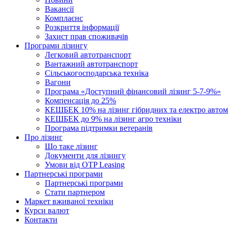
Вакансії
Комплаєнс
Розкриття інформації
Захист прав споживачів
Програми лізингу
Легковий автотранспорт
Вантажний автотранспорт
Cільськогосподарська техніка
Вагони
Програма «Доступний фінансовий лізинг 5-7-9%»
Компенсація до 25%
КЕШБЕК 10% на лізинг гібридних та електро автом
КЕШБЕК до 9% на лізинг агро техніки
Програма підтримки ветеранів
Про лізинг
Що таке лізинг
Документи для лізингу
Умови від OTP Leasing
Партнерські програми
Партнерські програми
Стати партнером
Маркет вживаної техніки
Курси валют
Контакти