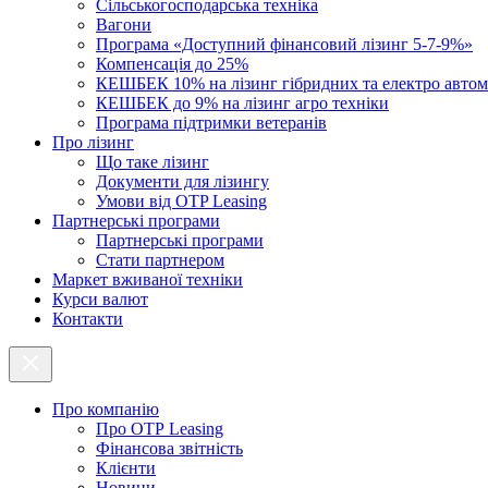
Cільськогосподарська техніка
Вагони
Програма «Доступний фінансовий лізинг 5-7-9%»
Компенсація до 25%
КЕШБЕК 10% на лізинг гібридних та електро автом
КЕШБЕК до 9% на лізинг агро техніки
Програма підтримки ветеранів
Про лізинг
Що таке лізинг
Документи для лізингу
Умови від OTP Leasing
Партнерські програми
Партнерські програми
Стати партнером
Маркет вживаної техніки
Курси валют
Контакти
Про компанію
Про ОТР Leasing
Фінансова звітність
Клієнти
Новини