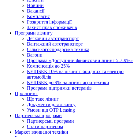
Новини
Вакансії
Комплаєнс
Розкриття інформації
Захист прав споживачів
Програми лізингу
Легковий автотранспорт
Вантажний автотранспорт
Cільськогосподарська техніка
Вагони
Програма «Доступний фінансовий лізинг 5-7-9%»
Компенсація до 25%
КЕШБЕК 10% на лізинг гібридних та електро
автомобілів
КЕШБЕК до 9% на лізинг агро техніки
Програма підтримки ветеранів
Про лізинг
Що таке лізинг
Документи для лізингу
Умови від OTP Leasing
Партнерські програми
Партнерські програми
Стати партнером
Маркет вживаної техніки