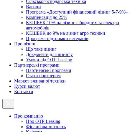
Cільськогосподарська техніка
Вагони
Програма «Доступний фінансовий лізинг 5-7-9%»
Компенсація до 25%
КЕШБЕК 10% на лізинг гібридних та електро
автомобілів
КЕШБЕК до 9% на лізинг агро техніки
Програма підтримки ветеранів
Про лізинг
Що таке лізинг
Документи для лізингу
Умови від OTP Leasing
Партнерські програми
Партнерські програми
Стати партнером
Маркет вживаної техніки
Курси валют
Контакти
Про компанію
Про ОТР Leasing
Фінансова звітність
Клієнти