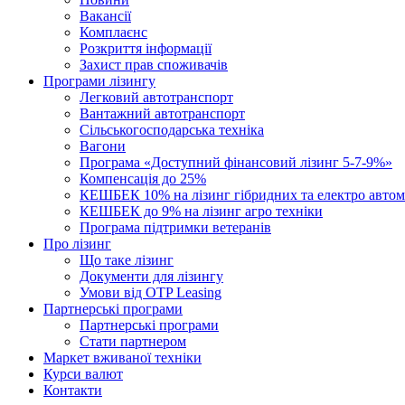
Вакансії
Комплаєнс
Розкриття інформації
Захист прав споживачів
Програми лізингу
Легковий автотранспорт
Вантажний автотранспорт
Cільськогосподарська техніка
Вагони
Програма «Доступний фінансовий лізинг 5-7-9%»
Компенсація до 25%
КЕШБЕК 10% на лізинг гібридних та електро автом
КЕШБЕК до 9% на лізинг агро техніки
Програма підтримки ветеранів
Про лізинг
Що таке лізинг
Документи для лізингу
Умови від OTP Leasing
Партнерські програми
Партнерські програми
Стати партнером
Маркет вживаної техніки
Курси валют
Контакти