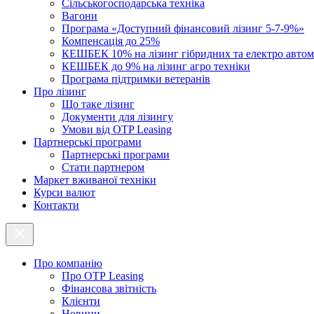
Cільськогосподарська техніка
Вагони
Програма «Доступний фінансовий лізинг 5-7-9%»
Компенсація до 25%
КЕШБЕК 10% на лізинг гібридних та електро автом
КЕШБЕК до 9% на лізинг агро техніки
Програма підтримки ветеранів
Про лізинг
Що таке лізинг
Документи для лізингу
Умови від OTP Leasing
Партнерські програми
Партнерські програми
Стати партнером
Маркет вживаної техніки
Курси валют
Контакти
Про компанію
Про ОТР Leasing
Фінансова звітність
Клієнти
Новини