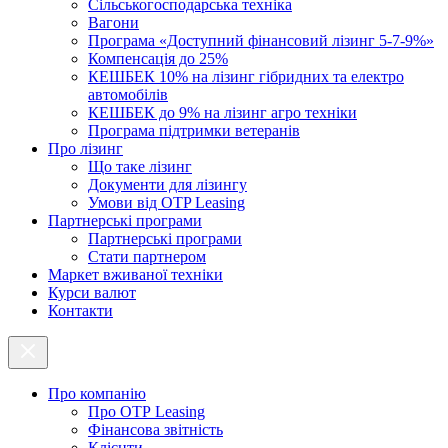
Cільськогосподарська техніка
Вагони
Програма «Доступний фінансовий лізинг 5-7-9%»
Компенсація до 25%
КЕШБЕК 10% на лізинг гібридних та електро
автомобілів
КЕШБЕК до 9% на лізинг агро техніки
Програма підтримки ветеранів
Про лізинг
Що таке лізинг
Документи для лізингу
Умови від OTP Leasing
Партнерські програми
Партнерські програми
Стати партнером
Маркет вживаної техніки
Курси валют
Контакти
Про компанію
Про ОТР Leasing
Фінансова звітність
Клієнти