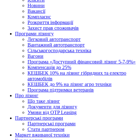
Новини
Вакансії
Комплаєнс
Розкриття інформації
Захист прав споживачів
Програми лізингу
Легковий автотранспорт
Вантажний автотранспорт
Cільськогосподарська техніка
Вагони
Програма «Доступний фінансовий лізинг 5-7-9%»
Компенсація до 25%
КЕШБЕК 10% на лізинг гібридних та електро
автомобілів
КЕШБЕК до 9% на лізинг агро техніки
Програма підтримки ветеранів
Про лізинг
Що таке лізинг
Документи для лізингу
Умови від OTP Leasing
Партнерські програми
Партнерські програми
Стати партнером
Маркет вживаної техніки