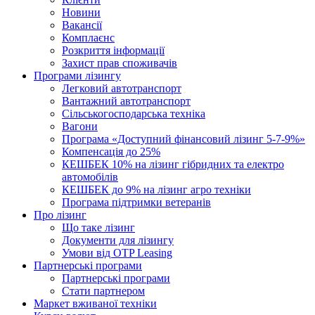
Новини
Вакансії
Комплаєнс
Розкриття інформації
Захист прав споживачів
Програми лізингу
Легковий автотранспорт
Вантажний автотранспорт
Cільськогосподарська техніка
Вагони
Програма «Доступний фінансовий лізинг 5-7-9%»
Компенсація до 25%
КЕШБЕК 10% на лізинг гібридних та електро
автомобілів
КЕШБЕК до 9% на лізинг агро техніки
Програма підтримки ветеранів
Про лізинг
Що таке лізинг
Документи для лізингу
Умови від OTP Leasing
Партнерські програми
Партнерські програми
Стати партнером
Маркет вживаної техніки