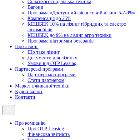
Cільськогосподарська техніка
Вагони
Програма «Доступний фінансовий лізинг 5-7-9%»
Компенсація до 25%
КЕШБЕК 10% на лізинг гібридних та електро
автомобілів
КЕШБЕК до 9% на лізинг агро техніки
Програма підтримки ветеранів
Про лізинг
Що таке лізинг
Документи для лізингу
Умови від OTP Leasing
Партнерські програми
Партнерські програми
Стати партнером
Маркет вживаної техніки
Курси валют
Контакти
Про компанію
Про ОТР Leasing
Фінансова звітність
Клієнти