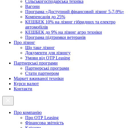
Cільськогосподарська техніка
Вагони
Програма «Доступний фінансовий лізинг 5-7-9%»
Компенсація до 25%
КЕШБЕК 10% на лізинг гібридних та електро
автомобілів
КЕШБЕК до 9% на лізинг агро техніки
Програма підтримки ветеранів
Про лізинг
Що таке лізинг
Документи для лізингу
Умови від OTP Leasing
Партнерські програми
Партнерські програми
Стати партнером
Маркет вживаної техніки
Курси валют
Контакти
Про компанію
Про ОТР Leasing
Фінансова звітність
Клієнти