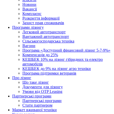
Новини
Вакансії
Комплаєнс
Розкриття інформації
Захист прав споживачів
Програми лізингу
Легковий автотранспорт
Вантажний автотранспорт
Cільськогосподарська техніка
Вагони
Програма «Доступний фінансовий лізинг 5-7-9%»
Компенсація до 25%
КЕШБЕК 10% на лізинг гібридних та електро
автомобілів
КЕШБЕК до 9% на лізинг агро техніки
Програма підтримки ветеранів
Про лізинг
Що таке лізинг
Документи для лізингу
Умови від OTP Leasing
Партнерські програми
Партнерські програми
Стати партнером
Маркет вживаної техніки