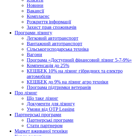
Новини
Вакансії
Комплаєнс
Розкриття інформації
Захист прав споживачів
Програми лізингу
Легковий автотранспорт
Вантажний автотранспорт
Cільськогосподарська техніка
Вагони
Програма «Доступний фінансовий лізинг 5-7-9%»
Компенсація до 25%
КЕШБЕК 10% на лізинг гібридних та електро
автомобілів
КЕШБЕК до 9% на лізинг агро техніки
Програма підтримки ветеранів
Про лізинг
Що таке лізинг
Документи для лізингу
Умови від OTP Leasing
Партнерські програми
Партнерські програми
Стати партнером
Маркет вживаної техніки