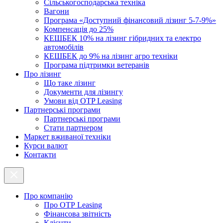
Cільськогосподарська техніка
Вагони
Програма «Доступний фінансовий лізинг 5-7-9%»
Компенсація до 25%
КЕШБЕК 10% на лізинг гібридних та електро
автомобілів
КЕШБЕК до 9% на лізинг агро техніки
Програма підтримки ветеранів
Про лізинг
Що таке лізинг
Документи для лізингу
Умови від OTP Leasing
Партнерські програми
Партнерські програми
Стати партнером
Маркет вживаної техніки
Курси валют
Контакти
Про компанію
Про ОТР Leasing
Фінансова звітність
Клієнти