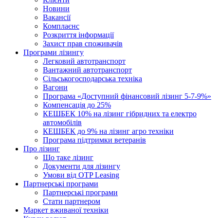
Новини
Вакансії
Комплаєнс
Розкриття інформації
Захист прав споживачів
Програми лізингу
Легковий автотранспорт
Вантажний автотранспорт
Cільськогосподарська техніка
Вагони
Програма «Доступний фінансовий лізинг 5-7-9%»
Компенсація до 25%
КЕШБЕК 10% на лізинг гібридних та електро
автомобілів
КЕШБЕК до 9% на лізинг агро техніки
Програма підтримки ветеранів
Про лізинг
Що таке лізинг
Документи для лізингу
Умови від OTP Leasing
Партнерські програми
Партнерські програми
Стати партнером
Маркет вживаної техніки