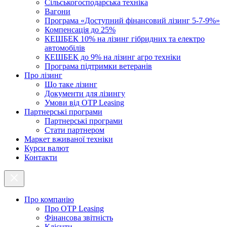
Cільськогосподарська техніка
Вагони
Програма «Доступний фінансовий лізинг 5-7-9%»
Компенсація до 25%
КЕШБЕК 10% на лізинг гібридних та електро
автомобілів
КЕШБЕК до 9% на лізинг агро техніки
Програма підтримки ветеранів
Про лізинг
Що таке лізинг
Документи для лізингу
Умови від OTP Leasing
Партнерські програми
Партнерські програми
Стати партнером
Маркет вживаної техніки
Курси валют
Контакти
Про компанію
Про ОТР Leasing
Фінансова звітність
Клієнти