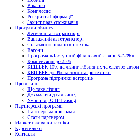
Вакансії
Комплаєнс
Розкриття інформації
Захист прав споживачів
Програми лізингу
Легковий автотранспорт
Вантажний автотранспорт
Cільськогосподарська техніка
Вагони
Програма «Доступний фінансовий лізинг 5-7-9%»
Компенсація до 25%
КЕШБЕК 10% на лізинг гібридних та електро автом
КЕШБЕК до 9% на лізинг агро техніки
Програма підтримки ветеранів
Про лізинг
Що таке лізинг
Документи для лізингу
Умови від OTP Leasing
Партнерські програми
Партнерські програми
Стати партнером
Маркет вживаної техніки
Курси валют
Контакти