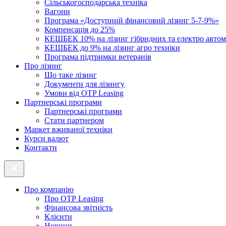
Cільськогосподарська техніка
Вагони
Програма «Доступний фінансовий лізинг 5-7-9%»
Компенсація до 25%
КЕШБЕК 10% на лізинг гібридних та електро автом
КЕШБЕК до 9% на лізинг агро техніки
Програма підтримки ветеранів
Про лізинг
Що таке лізинг
Документи для лізингу
Умови від OTP Leasing
Партнерські програми
Партнерські програми
Стати партнером
Маркет вживаної техніки
Курси валют
Контакти
Про компанію
Про ОТР Leasing
Фінансова звітність
Клієнти
Новини