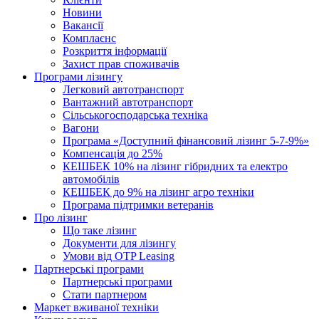
Новини
Вакансії
Комплаєнс
Розкриття інформації
Захист прав споживачів
Програми лізингу
Легковий автотранспорт
Вантажний автотранспорт
Cільськогосподарська техніка
Вагони
Програма «Доступний фінансовий лізинг 5-7-9%»
Компенсація до 25%
КЕШБЕК 10% на лізинг гібридних та електро
автомобілів
КЕШБЕК до 9% на лізинг агро техніки
Програма підтримки ветеранів
Про лізинг
Що таке лізинг
Документи для лізингу
Умови від OTP Leasing
Партнерські програми
Партнерські програми
Стати партнером
Маркет вживаної техніки