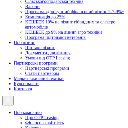
Cільськогосподарська техніка
Вагони
Програма «Доступний фінансовий лізинг 5-7-9%»
Компенсація до 25%
КЕШБЕК 10% на лізинг гібридних та електро
автомобілів
КЕШБЕК до 9% на лізинг агро техніки
Програма підтримки ветеранів
Про лізинг
Що таке лізинг
Документи для лізингу
Умови від OTP Leasing
Партнерські програми
Партнерські програми
Стати партнером
Маркет вживаної техніки
Курси валют
Контакти
Про компанію
Про ОТР Leasing
Фінансова звітність
Клієнти