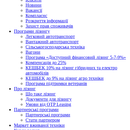
Новини
Вакансії
Комплаєнс
Розкриття інформації
Захист прав споживачів
Програми лізингу
Легковий автотранспорт
Вантажний автотранспорт
Cільськогосподарська техніка
Вагони
Програма «Доступний фінансовий лізинг 5-7-9%»
Компенсація до 25%
КЕШБЕК 10% на лізинг гібридних та електро
автомобілів
КЕШБЕК до 9% на лізинг агро техніки
Програма підтримки ветеранів
Про лізинг
Що таке лізинг
Документи для лізингу
Умови від OTP Leasing
Партнерські програми
Партнерські програми
Стати партнером
Маркет вживаної техніки