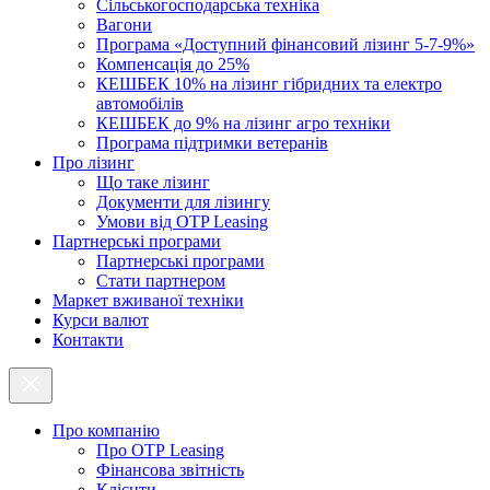
Cільськогосподарська техніка
Вагони
Програма «Доступний фінансовий лізинг 5-7-9%»
Компенсація до 25%
КЕШБЕК 10% на лізинг гібридних та електро
автомобілів
КЕШБЕК до 9% на лізинг агро техніки
Програма підтримки ветеранів
Про лізинг
Що таке лізинг
Документи для лізингу
Умови від OTP Leasing
Партнерські програми
Партнерські програми
Стати партнером
Маркет вживаної техніки
Курси валют
Контакти
Про компанію
Про ОТР Leasing
Фінансова звітність
Клієнти