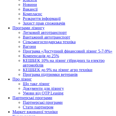
Новини
Вакансії
Комплаєнс
Розкриття інформації
Захист прав споживачів
Програми лізингу
Легковий автотранспорт
Вантажний автотранспорт
Cільськогосподарська техніка
Вагони
Програма «Доступний фінансовий лізинг 5-7-9%»
Компенсація до 25%
КЕШБЕК 10% на лізинг гібридних та електро
автомобілів
КЕШБЕК до 9% на лізинг агро техніки
Програма підтримки ветеранів
Про лізинг
Що таке лізинг
Документи для лізингу
Умови від OTP Leasing
Партнерські програми
Партнерські програми
Стати партнером
Маркет вживаної техніки