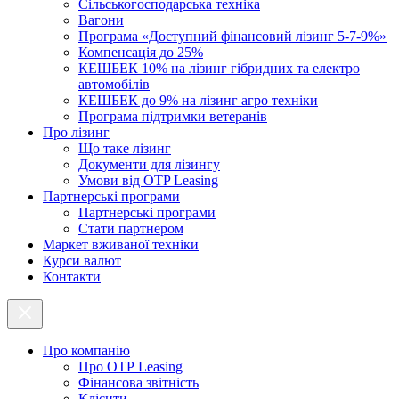
Cільськогосподарська техніка
Вагони
Програма «Доступний фінансовий лізинг 5-7-9%»
Компенсація до 25%
КЕШБЕК 10% на лізинг гібридних та електро
автомобілів
КЕШБЕК до 9% на лізинг агро техніки
Програма підтримки ветеранів
Про лізинг
Що таке лізинг
Документи для лізингу
Умови від OTP Leasing
Партнерські програми
Партнерські програми
Стати партнером
Маркет вживаної техніки
Курси валют
Контакти
Про компанію
Про ОТР Leasing
Фінансова звітність
Клієнти