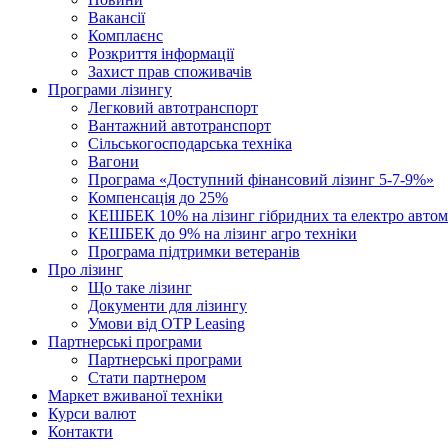
Вакансії
Комплаєнс
Розкриття інформації
Захист прав споживачів
Програми лізингу
Легковий автотранспорт
Вантажний автотранспорт
Cільськогосподарська техніка
Вагони
Програма «Доступний фінансовий лізинг 5-7-9%»
Компенсація до 25%
КЕШБЕК 10% на лізинг гібридних та електро автом
КЕШБЕК до 9% на лізинг агро техніки
Програма підтримки ветеранів
Про лізинг
Що таке лізинг
Документи для лізингу
Умови від OTP Leasing
Партнерські програми
Партнерські програми
Стати партнером
Маркет вживаної техніки
Курси валют
Контакти