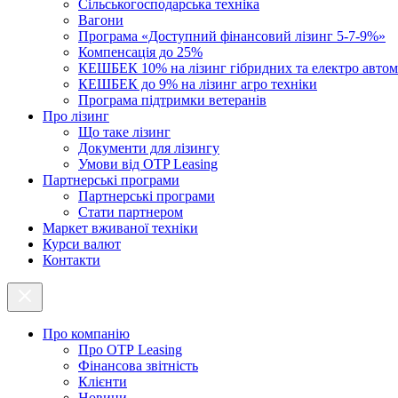
Cільськогосподарська техніка
Вагони
Програма «Доступний фінансовий лізинг 5-7-9%»
Компенсація до 25%
КЕШБЕК 10% на лізинг гібридних та електро автом
КЕШБЕК до 9% на лізинг агро техніки
Програма підтримки ветеранів
Про лізинг
Що таке лізинг
Документи для лізингу
Умови від OTP Leasing
Партнерські програми
Партнерські програми
Стати партнером
Маркет вживаної техніки
Курси валют
Контакти
Про компанію
Про ОТР Leasing
Фінансова звітність
Клієнти
Новини