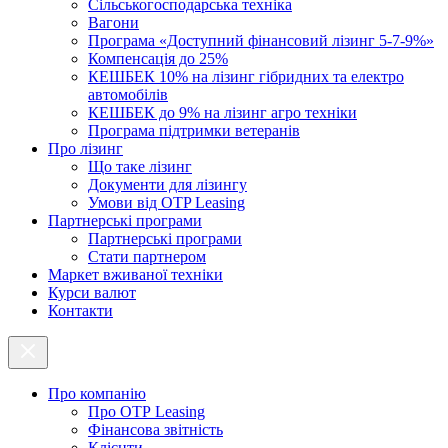
Cільськогосподарська техніка
Вагони
Програма «Доступний фінансовий лізинг 5-7-9%»
Компенсація до 25%
КЕШБЕК 10% на лізинг гібридних та електро
автомобілів
КЕШБЕК до 9% на лізинг агро техніки
Програма підтримки ветеранів
Про лізинг
Що таке лізинг
Документи для лізингу
Умови від OTP Leasing
Партнерські програми
Партнерські програми
Стати партнером
Маркет вживаної техніки
Курси валют
Контакти
Про компанію
Про ОТР Leasing
Фінансова звітність
Клієнти