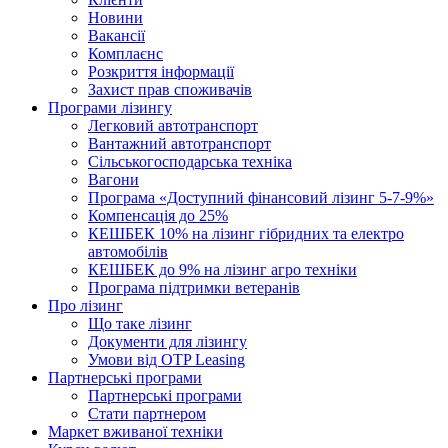
Новини
Вакансії
Комплаєнс
Розкриття інформації
Захист прав споживачів
Програми лізингу
Легковий автотранспорт
Вантажний автотранспорт
Cільськогосподарська техніка
Вагони
Програма «Доступний фінансовий лізинг 5-7-9%»
Компенсація до 25%
КЕШБЕК 10% на лізинг гібридних та електро
автомобілів
КЕШБЕК до 9% на лізинг агро техніки
Програма підтримки ветеранів
Про лізинг
Що таке лізинг
Документи для лізингу
Умови від OTP Leasing
Партнерські програми
Партнерські програми
Стати партнером
Маркет вживаної техніки