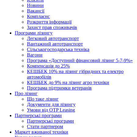
Новини
Вакансії
Комплаєнс
Розкриття інформації
Захист прав споживачів
Програми лізингу
Легковий автотранспорт
Вантажний автотранспорт
Cільськогосподарська техніка
Вагони
Програма «Доступний фінансовий лізинг 5-7-9%»
Компенсація до 25%
КЕШБЕК 10% на лізинг гібридних та електро
автомобілів
КЕШБЕК до 9% на лізинг агро техніки
Програма підтримки ветеранів
Про лізинг
Що таке лізинг
Документи для лізингу
Умови від OTP Leasing
Партнерські програми
Партнерські програми
Стати партнером
Маркет вживаної техніки