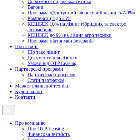
Cільськогосподарська техніка
Вагони
Програма «Доступний фінансовий лізинг 5-7-9%»
Компенсація до 25%
КЕШБЕК 10% на лізинг гібридних та електро
автомобілів
КЕШБЕК до 9% на лізинг агро техніки
Програма підтримки ветеранів
Про лізинг
Що таке лізинг
Документи для лізингу
Умови від OTP Leasing
Партнерські програми
Партнерські програми
Стати партнером
Маркет вживаної техніки
Курси валют
Контакти
Про компанію
Про ОТР Leasing
Фінансова звітність
Клієнти