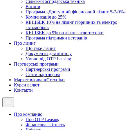
Cільськогосподарська техніка
Вагони
Програма «Доступний фінансовий лізинг 5-7-9%»
Компенсація до 25%
КЕШБЕК 10% на лізинг гібридних та електро
автомобілів
КЕШБЕК до 9% на лізинг агро техніки
Програма підтримки ветеранів
Про лізинг
Що таке лізинг
Документи для лізингу
Умови від OTP Leasing
Партнерські програми
Партнерські програми
Стати партнером
Маркет вживаної техніки
Курси валют
Контакти
Про компанію
Про ОТР Leasing
Фінансова звітність
Клієнти