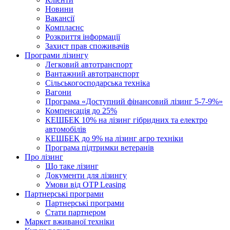
Новини
Вакансії
Комплаєнс
Розкриття інформації
Захист прав споживачів
Програми лізингу
Легковий автотранспорт
Вантажний автотранспорт
Cільськогосподарська техніка
Вагони
Програма «Доступний фінансовий лізинг 5-7-9%»
Компенсація до 25%
КЕШБЕК 10% на лізинг гібридних та електро
автомобілів
КЕШБЕК до 9% на лізинг агро техніки
Програма підтримки ветеранів
Про лізинг
Що таке лізинг
Документи для лізингу
Умови від OTP Leasing
Партнерські програми
Партнерські програми
Стати партнером
Маркет вживаної техніки