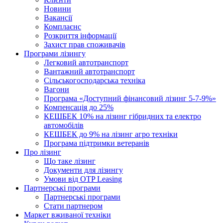
Новини
Вакансії
Комплаєнс
Розкриття інформації
Захист прав споживачів
Програми лізингу
Легковий автотранспорт
Вантажний автотранспорт
Cільськогосподарська техніка
Вагони
Програма «Доступний фінансовий лізинг 5-7-9%»
Компенсація до 25%
КЕШБЕК 10% на лізинг гібридних та електро
автомобілів
КЕШБЕК до 9% на лізинг агро техніки
Програма підтримки ветеранів
Про лізинг
Що таке лізинг
Документи для лізингу
Умови від OTP Leasing
Партнерські програми
Партнерські програми
Стати партнером
Маркет вживаної техніки