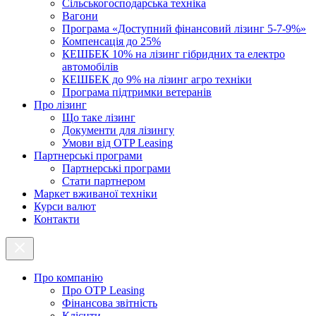
Cільськогосподарська техніка
Вагони
Програма «Доступний фінансовий лізинг 5-7-9%»
Компенсація до 25%
КЕШБЕК 10% на лізинг гібридних та електро
автомобілів
КЕШБЕК до 9% на лізинг агро техніки
Програма підтримки ветеранів
Про лізинг
Що таке лізинг
Документи для лізингу
Умови від OTP Leasing
Партнерські програми
Партнерські програми
Стати партнером
Маркет вживаної техніки
Курси валют
Контакти
Про компанію
Про ОТР Leasing
Фінансова звітність
Клієнти