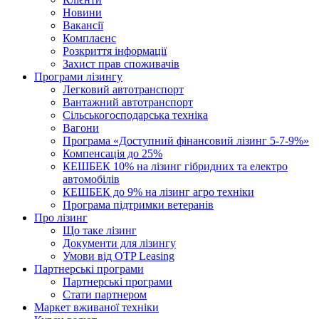
Новини
Вакансії
Комплаєнс
Розкриття інформації
Захист прав споживачів
Програми лізингу
Легковий автотранспорт
Вантажний автотранспорт
Cільськогосподарська техніка
Вагони
Програма «Доступний фінансовий лізинг 5-7-9%»
Компенсація до 25%
КЕШБЕК 10% на лізинг гібридних та електро
автомобілів
КЕШБЕК до 9% на лізинг агро техніки
Програма підтримки ветеранів
Про лізинг
Що таке лізинг
Документи для лізингу
Умови від OTP Leasing
Партнерські програми
Партнерські програми
Стати партнером
Маркет вживаної техніки