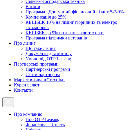
Cільськогосподарська техніка
Вагони
Програма «Доступний фінансовий лізинг 5-7-9%»
Компенсація до 25%
КЕШБЕК 10% на лізинг гібридних та електро
автомобілів
КЕШБЕК до 9% на лізинг агро техніки
Програма підтримки ветеранів
Про лізинг
Що таке лізинг
Документи для лізингу
Умови від OTP Leasing
Партнерські програми
Партнерські програми
Стати партнером
Маркет вживаної техніки
Курси валют
Контакти
Про компанію
Про ОТР Leasing
Фінансова звітність
Клієнти