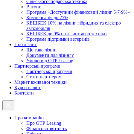
Cільськогосподарська техніка
Вагони
Програма «Доступний фінансовий лізинг 5-7-9%»
Компенсація до 25%
КЕШБЕК 10% на лізинг гібридних та електро
автомобілів
КЕШБЕК до 9% на лізинг агро техніки
Програма підтримки ветеранів
Про лізинг
Що таке лізинг
Документи для лізингу
Умови від OTP Leasing
Партнерські програми
Партнерські програми
Стати партнером
Маркет вживаної техніки
Курси валют
Контакти
Про компанію
Про ОТР Leasing
Фінансова звітність
Клієнти