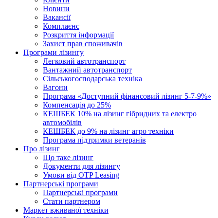
Новини
Вакансії
Комплаєнс
Розкриття інформації
Захист прав споживачів
Програми лізингу
Легковий автотранспорт
Вантажний автотранспорт
Cільськогосподарська техніка
Вагони
Програма «Доступний фінансовий лізинг 5-7-9%»
Компенсація до 25%
КЕШБЕК 10% на лізинг гібридних та електро
автомобілів
КЕШБЕК до 9% на лізинг агро техніки
Програма підтримки ветеранів
Про лізинг
Що таке лізинг
Документи для лізингу
Умови від OTP Leasing
Партнерські програми
Партнерські програми
Стати партнером
Маркет вживаної техніки