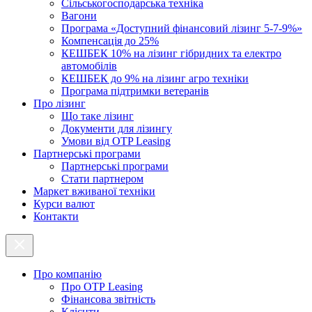
Cільськогосподарська техніка
Вагони
Програма «Доступний фінансовий лізинг 5-7-9%»
Компенсація до 25%
КЕШБЕК 10% на лізинг гібридних та електро
автомобілів
КЕШБЕК до 9% на лізинг агро техніки
Програма підтримки ветеранів
Про лізинг
Що таке лізинг
Документи для лізингу
Умови від OTP Leasing
Партнерські програми
Партнерські програми
Стати партнером
Маркет вживаної техніки
Курси валют
Контакти
Про компанію
Про ОТР Leasing
Фінансова звітність
Клієнти