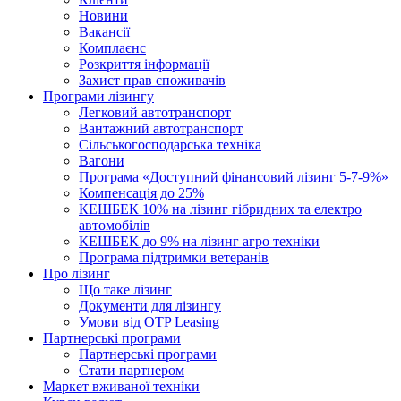
Новини
Вакансії
Комплаєнс
Розкриття інформації
Захист прав споживачів
Програми лізингу
Легковий автотранспорт
Вантажний автотранспорт
Cільськогосподарська техніка
Вагони
Програма «Доступний фінансовий лізинг 5-7-9%»
Компенсація до 25%
КЕШБЕК 10% на лізинг гібридних та електро
автомобілів
КЕШБЕК до 9% на лізинг агро техніки
Програма підтримки ветеранів
Про лізинг
Що таке лізинг
Документи для лізингу
Умови від OTP Leasing
Партнерські програми
Партнерські програми
Стати партнером
Маркет вживаної техніки