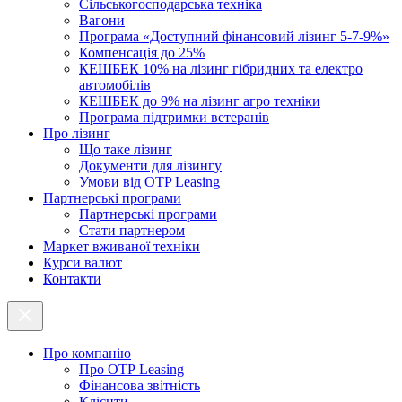
Cільськогосподарська техніка
Вагони
Програма «Доступний фінансовий лізинг 5-7-9%»
Компенсація до 25%
КЕШБЕК 10% на лізинг гібридних та електро
автомобілів
КЕШБЕК до 9% на лізинг агро техніки
Програма підтримки ветеранів
Про лізинг
Що таке лізинг
Документи для лізингу
Умови від OTP Leasing
Партнерські програми
Партнерські програми
Стати партнером
Маркет вживаної техніки
Курси валют
Контакти
Про компанію
Про ОТР Leasing
Фінансова звітність
Клієнти