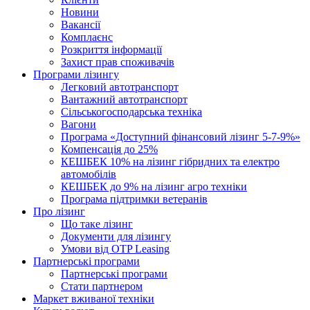
Новини
Вакансії
Комплаєнс
Розкриття інформації
Захист прав споживачів
Програми лізингу
Легковий автотранспорт
Вантажний автотранспорт
Cільськогосподарська техніка
Вагони
Програма «Доступний фінансовий лізинг 5-7-9%»
Компенсація до 25%
КЕШБЕК 10% на лізинг гібридних та електро
автомобілів
КЕШБЕК до 9% на лізинг агро техніки
Програма підтримки ветеранів
Про лізинг
Що таке лізинг
Документи для лізингу
Умови від OTP Leasing
Партнерські програми
Партнерські програми
Стати партнером
Маркет вживаної техніки