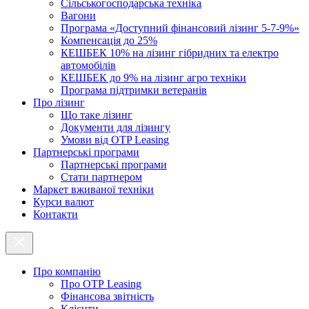
Cільськогосподарська техніка
Вагони
Програма «Доступний фінансовий лізинг 5-7-9%»
Компенсація до 25%
КЕШБЕК 10% на лізинг гібридних та електро
автомобілів
КЕШБЕК до 9% на лізинг агро техніки
Програма підтримки ветеранів
Про лізинг
Що таке лізинг
Документи для лізингу
Умови від OTP Leasing
Партнерські програми
Партнерські програми
Стати партнером
Маркет вживаної техніки
Курси валют
Контакти
Про компанію
Про ОТР Leasing
Фінансова звітність
Клієнти