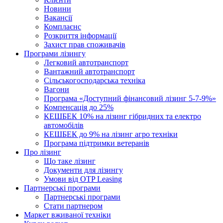
Новини
Вакансії
Комплаєнс
Розкриття інформації
Захист прав споживачів
Програми лізингу
Легковий автотранспорт
Вантажний автотранспорт
Cільськогосподарська техніка
Вагони
Програма «Доступний фінансовий лізинг 5-7-9%»
Компенсація до 25%
КЕШБЕК 10% на лізинг гібридних та електро
автомобілів
КЕШБЕК до 9% на лізинг агро техніки
Програма підтримки ветеранів
Про лізинг
Що таке лізинг
Документи для лізингу
Умови від OTP Leasing
Партнерські програми
Партнерські програми
Стати партнером
Маркет вживаної техніки