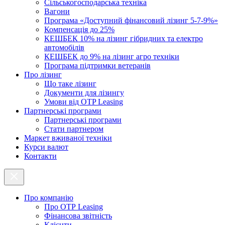
Cільськогосподарська техніка
Вагони
Програма «Доступний фінансовий лізинг 5-7-9%»
Компенсація до 25%
КЕШБЕК 10% на лізинг гібридних та електро
автомобілів
КЕШБЕК до 9% на лізинг агро техніки
Програма підтримки ветеранів
Про лізинг
Що таке лізинг
Документи для лізингу
Умови від OTP Leasing
Партнерські програми
Партнерські програми
Стати партнером
Маркет вживаної техніки
Курси валют
Контакти
Про компанію
Про ОТР Leasing
Фінансова звітність
Клієнти