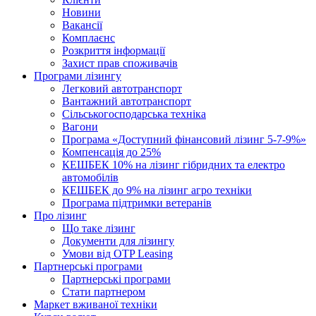
Новини
Вакансії
Комплаєнс
Розкриття інформації
Захист прав споживачів
Програми лізингу
Легковий автотранспорт
Вантажний автотранспорт
Cільськогосподарська техніка
Вагони
Програма «Доступний фінансовий лізинг 5-7-9%»
Компенсація до 25%
КЕШБЕК 10% на лізинг гібридних та електро
автомобілів
КЕШБЕК до 9% на лізинг агро техніки
Програма підтримки ветеранів
Про лізинг
Що таке лізинг
Документи для лізингу
Умови від OTP Leasing
Партнерські програми
Партнерські програми
Стати партнером
Маркет вживаної техніки