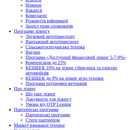
Новини
Вакансії
Комплаєнс
Розкриття інформації
Захист прав споживачів
Програми лізингу
Легковий автотранспорт
Вантажний автотранспорт
Cільськогосподарська техніка
Вагони
Програма «Доступний фінансовий лізинг 5-7-9%»
Компенсація до 25%
КЕШБЕК 10% на лізинг гібридних та електро
автомобілів
КЕШБЕК до 9% на лізинг агро техніки
Програма підтримки ветеранів
Про лізинг
Що таке лізинг
Документи для лізингу
Умови від OTP Leasing
Партнерські програми
Партнерські програми
Стати партнером
Маркет вживаної техніки