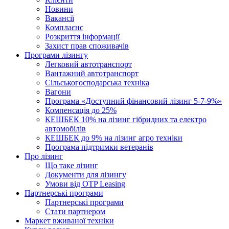
Новини
Вакансії
Комплаєнс
Розкриття інформації
Захист прав споживачів
Програми лізингу
Легковий автотранспорт
Вантажний автотранспорт
Cільськогосподарська техніка
Вагони
Програма «Доступний фінансовий лізинг 5-7-9%»
Компенсація до 25%
КЕШБЕК 10% на лізинг гібридних та електро
автомобілів
КЕШБЕК до 9% на лізинг агро техніки
Програма підтримки ветеранів
Про лізинг
Що таке лізинг
Документи для лізингу
Умови від OTP Leasing
Партнерські програми
Партнерські програми
Стати партнером
Маркет вживаної техніки