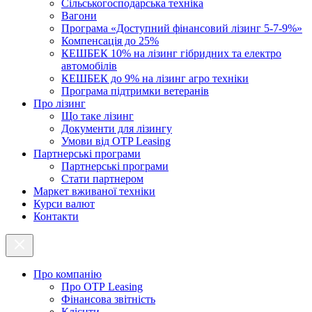
Cільськогосподарська техніка
Вагони
Програма «Доступний фінансовий лізинг 5-7-9%»
Компенсація до 25%
КЕШБЕК 10% на лізинг гібридних та електро
автомобілів
КЕШБЕК до 9% на лізинг агро техніки
Програма підтримки ветеранів
Про лізинг
Що таке лізинг
Документи для лізингу
Умови від OTP Leasing
Партнерські програми
Партнерські програми
Стати партнером
Маркет вживаної техніки
Курси валют
Контакти
Про компанію
Про ОТР Leasing
Фінансова звітність
Клієнти