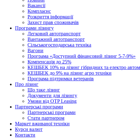
Вакансії
Комплаєнс
Розкриття інформації
Захист прав споживачів
Програми лізингу
Легковий автотранспорт
Вантажний автотранспорт
Cільськогосподарська техніка
Вагони
Програма «Доступний фінансовий лізинг 5-7-9%»
Компенсація до 25%
КЕШБЕК 10% на лізинг гібридних та електро автом
КЕШБЕК до 9% на лізинг агро техніки
Програма підтримки ветеранів
Про лізинг
Що таке лізинг
Документи для лізингу
Умови від OTP Leasing
Партнерські програми
Партнерські програми
Стати партнером
Маркет вживаної техніки
Курси валют
Контакти