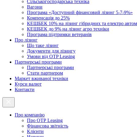
Cільськогосподарська техніка
Вагони
Програма «Доступний фінансовий лізинг 5-7-9%»
Компенсація до 25%
КЕШБЕК 10% на лізинг гібридних та електро автом
КЕШБЕК до 9% на лізинг агро техніки
Програма підтримки ветеранів
Про лізинг
Що таке лізинг
Документи для лізингу
Умови від OTP Leasing
Партнерські програми
Партнерські програми
Стати партнером
Маркет вживаної техніки
Курси валют
Контакти
Про компанію
Про ОТР Leasing
Фінансова звітність
Клієнти
Новини