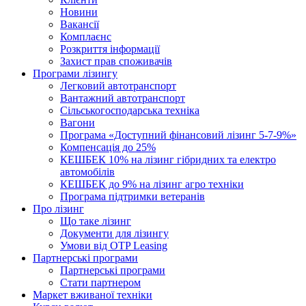
Новини
Вакансії
Комплаєнс
Розкриття інформації
Захист прав споживачів
Програми лізингу
Легковий автотранспорт
Вантажний автотранспорт
Cільськогосподарська техніка
Вагони
Програма «Доступний фінансовий лізинг 5-7-9%»
Компенсація до 25%
КЕШБЕК 10% на лізинг гібридних та електро
автомобілів
КЕШБЕК до 9% на лізинг агро техніки
Програма підтримки ветеранів
Про лізинг
Що таке лізинг
Документи для лізингу
Умови від OTP Leasing
Партнерські програми
Партнерські програми
Стати партнером
Маркет вживаної техніки