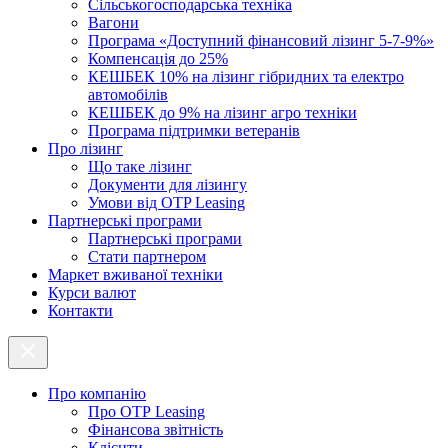
Cільськогосподарська техніка
Вагони
Програма «Доступний фінансовий лізинг 5-7-9%»
Компенсація до 25%
КЕШБЕК 10% на лізинг гібридних та електро
автомобілів
КЕШБЕК до 9% на лізинг агро техніки
Програма підтримки ветеранів
Про лізинг
Що таке лізинг
Документи для лізингу
Умови від OTP Leasing
Партнерські програми
Партнерські програми
Стати партнером
Маркет вживаної техніки
Курси валют
Контакти
Про компанію
Про ОТР Leasing
Фінансова звітність
Клієнти