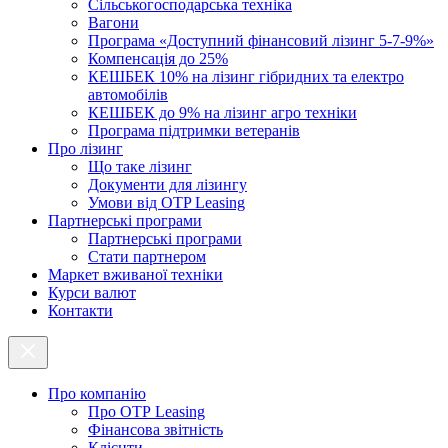
Cільськогосподарська техніка
Вагони
Програма «Доступний фінансовий лізинг 5-7-9%»
Компенсація до 25%
КЕШБЕК 10% на лізинг гібридних та електро
автомобілів
КЕШБЕК до 9% на лізинг агро техніки
Програма підтримки ветеранів
Про лізинг
Що таке лізинг
Документи для лізингу
Умови від OTP Leasing
Партнерські програми
Партнерські програми
Стати партнером
Маркет вживаної техніки
Курси валют
Контакти
Про компанію
Про ОТР Leasing
Фінансова звітність
Клієнти