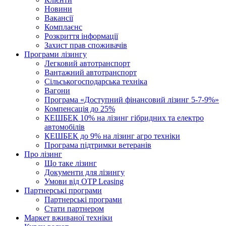
Новини
Вакансії
Комплаєнс
Розкриття інформації
Захист прав споживачів
Програми лізингу
Легковий автотранспорт
Вантажний автотранспорт
Cільськогосподарська техніка
Вагони
Програма «Доступний фінансовий лізинг 5-7-9%»
Компенсація до 25%
КЕШБЕК 10% на лізинг гібридних та електро
автомобілів
КЕШБЕК до 9% на лізинг агро техніки
Програма підтримки ветеранів
Про лізинг
Що таке лізинг
Документи для лізингу
Умови від OTP Leasing
Партнерські програми
Партнерські програми
Стати партнером
Маркет вживаної техніки