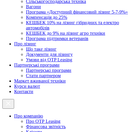
Cільськогосподарська техніка
Вагони
Програма «Доступний фінансовий лізинг 5-7-9%»
Компенсація до 25%
КЕШБЕК 10% на лізинг гібридних та електро
автомобілів
КЕШБЕК до 9% на лізинг агро техніки
Програма підтримки ветеранів
Про лізинг
Що таке лізинг
Документи для лізингу
Умови від OTP Leasing
Партнерські програми
Партнерські програми
Стати партнером
Маркет вживаної техніки
Курси валют
Контакти
Про компанію
Про ОТР Leasing
Фінансова звітність
Клієнти