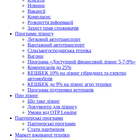
Новини
Вакансії
Комплаєнс
Розкриття інформації
Захист прав споживачів
Програми лізингу
Легковий автотранспорт
Вантажний автотранспорт
Cільськогосподарська техніка
Вагони
Програма «Доступний фінансовий лізинг 5-7-9%»
Компенсація до 25%
КЕШБЕК 10% на лізинг гібридних та електро
автомобілів
КЕШБЕК до 9% на лізинг агро техніки
Програма підтримки ветеранів
Про лізинг
Що таке лізинг
Документи для лізингу
Умови від OTP Leasing
Партнерські програми
Партнерські програми
Стати партнером
Маркет вживаної техніки