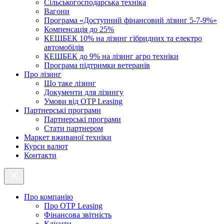
Cільськогосподарська техніка
Вагони
Програма «Доступний фінансовий лізинг 5-7-9%»
Компенсація до 25%
КЕШБЕК 10% на лізинг гібридних та електро
автомобілів
КЕШБЕК до 9% на лізинг агро техніки
Програма підтримки ветеранів
Про лізинг
Що таке лізинг
Документи для лізингу
Умови від OTP Leasing
Партнерські програми
Партнерські програми
Стати партнером
Маркет вживаної техніки
Курси валют
Контакти
Про компанію
Про ОТР Leasing
Фінансова звітність
Клієнти