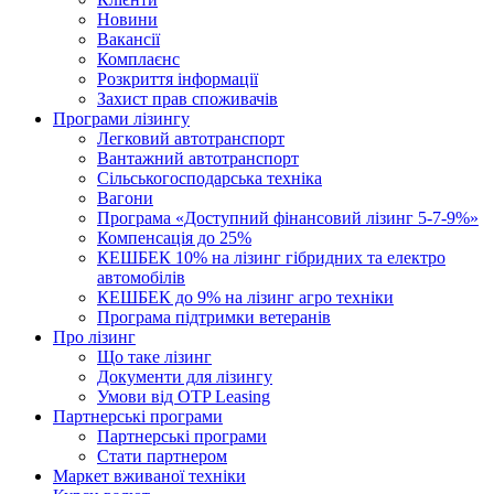
Новини
Вакансії
Комплаєнс
Розкриття інформації
Захист прав споживачів
Програми лізингу
Легковий автотранспорт
Вантажний автотранспорт
Cільськогосподарська техніка
Вагони
Програма «Доступний фінансовий лізинг 5-7-9%»
Компенсація до 25%
КЕШБЕК 10% на лізинг гібридних та електро
автомобілів
КЕШБЕК до 9% на лізинг агро техніки
Програма підтримки ветеранів
Про лізинг
Що таке лізинг
Документи для лізингу
Умови від OTP Leasing
Партнерські програми
Партнерські програми
Стати партнером
Маркет вживаної техніки