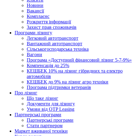
Новини
Вакансії
Комплаєнс
Розкриття інформації
Захист прав споживачів
Програми лізингу
Легковий автотранспорт
Вантажний автотранспорт
Cільськогосподарська техніка
Вагони
Програма «Доступний фінансовий лізинг 5-7-9%»
Компенсація до 25%
КЕШБЕК 10% на лізинг гібридних та електро
автомобілів
КЕШБЕК до 9% на лізинг агро техніки
Програма підтримки ветеранів
Про лізинг
Що таке лізинг
Документи для лізингу
Умови від OTP Leasing
Партнерські програми
Партнерські програми
Стати партнером
Маркет вживаної техніки