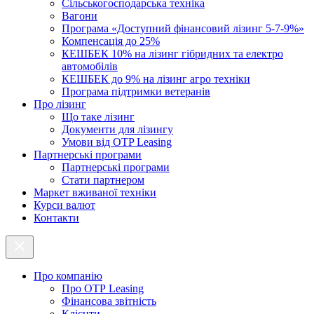
Cільськогосподарська техніка
Вагони
Програма «Доступний фінансовий лізинг 5-7-9%»
Компенсація до 25%
КЕШБЕК 10% на лізинг гібридних та електро
автомобілів
КЕШБЕК до 9% на лізинг агро техніки
Програма підтримки ветеранів
Про лізинг
Що таке лізинг
Документи для лізингу
Умови від OTP Leasing
Партнерські програми
Партнерські програми
Стати партнером
Маркет вживаної техніки
Курси валют
Контакти
Про компанію
Про ОТР Leasing
Фінансова звітність
Клієнти